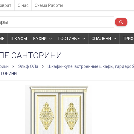
зврат
О нас
Схема Работы
ЫЕ
ШКАФЫ
КУХНИ
ГОСТИНЫЕ
СПАЛЬНИ
ПРИХ
ПЕ САНТОРИНИ
рики
Эльф ОЛа
Шкафы-купе, встроенные шкафы, гардеро
НТОРИНИ