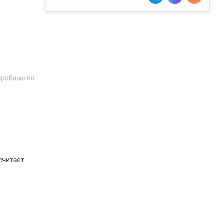
еробные по
считает.