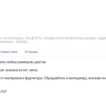
-купе модерн
Эльф ОЛа
Шкафы-купе, встроенные шкафы, гард
азмерам.
Шкафы
ктеристики
Отзывы
ель любых размеров, цветов.
я указана за пог. метр.
от материала и фурнитуры. Обращайтесь к менеджеру, она вам по
ЬЯМ!