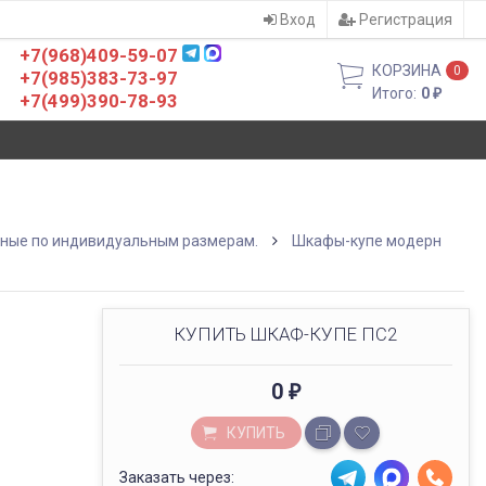
Вход
Регистрация
+7(968)409-59-07
КОРЗИНА
0
+7(985)383-73-97
Итого:
0
₽
+7(499)390-78-93
бные по индивидуальным размерам.
Шкафы-купе модерн
КУПИТЬ ШКАФ-КУПЕ ПС2
0
₽
КУПИТЬ
Заказать через: