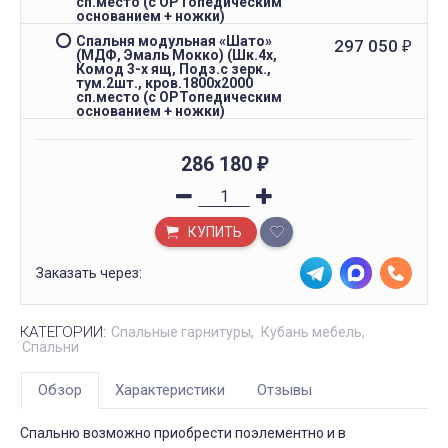
сп.место (с ОРТопедическим
основанием + ножки)
Спальня модульная «Шато»
297 050
₽
(МДФ, Эмаль Мокко) (Шк.4х,
Комод 3-х ящ, Подз.с зерк.,
тум.2шт., кров.1800х2000
сп.место (с ОРТопедическим
основанием + ножки)
286 180
₽
КУПИТЬ
Заказать через:
КАТЕГОРИИ:
Спальные гарнитуры
Кубань мебель
Спальни
Обзор
Характеристики
Отзывы
Спальню возможно приобрести поэлементно и в