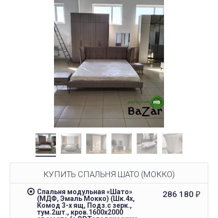
КУПИТЬ СПАЛЬНЯ ШАТО (МОККО)
Спальня модульная «Шато»
286 180
₽
(МДФ, Эмаль Мокко) (Шк.4х,
Комод 3-х ящ, Подз.с зерк.,
тум.2шт., кров.1600х2000