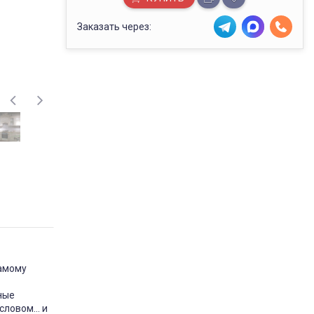
Заказать через:
самому
ные
 словом… и