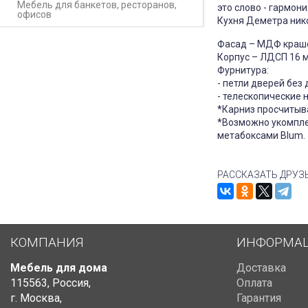
Мебель для банкетов, ресторанов,
это слово - гармони
офисов
Кухня Деметра нико
Фасад – МДФ краш
Корпус – ЛДСП 16 
Фурнитура:
- петли дверей без
- телескопические
*Карниз просчитыв
*Возможно укомпле
метабоксами Blum.
РАССКАЗАТЬ ДРУЗ
КОМПАНИЯ
ИНФОРМА
Мебель для дома
Доставка
115563
,
Россия
,
Оплата
г. Москва
,
Гарантия