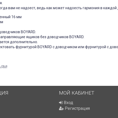
я.
гда вам не надоест, ведь как может надоесть гармония в каждой 
енный 16 мм
мм
 доводчиков BOYARD.
 направляющие ящиков без доводчиков BOYARD.
ается дополнительно.
ктовать фурнитурой BOYARD с доводчиком или фурнитурой с дов
ЬЯМ!
ЦИЯ
МОЙ КАБИНЕТ
Вход
Регистрация