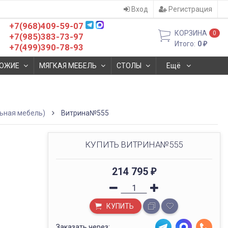
Вход
Регистрация
+7(968)409-59-07
КОРЗИНА
0
+7(985)383-73-97
Итого:
0
₽
+7(499)390-78-93
ОЖИЕ
МЯГКАЯ МЕБЕЛЬ
СТОЛЫ
Ещё
ьная мебель)
Витрина№555
КУПИТЬ ВИТРИНА№555
214 795
₽
КУПИТЬ
Заказать через: