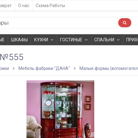
зврат
О нас
Схема Работы
ЫЕ
ШКАФЫ
КУХНИ
ГОСТИНЫЕ
СПАЛЬНИ
ПРИХ
А№555
рики
Мебель фабрики "ДАНА"
Малые формы (вспомогател