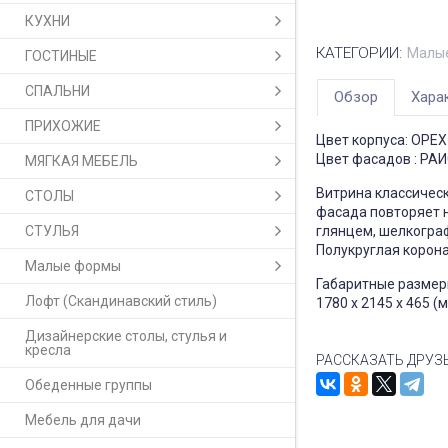
КУХНИ
КАТЕГОРИИ:
Малые
ГОСТИНЫЕ
СПАЛЬНИ
Обзор
Хара
ПРИХОЖИЕ
Цвет корпуса: ОРЕ
Цвет фасадов : РА
МЯГКАЯ МЕБЕЛЬ
Витрина классическ
СТОЛЫ
фасада повторяет н
СТУЛЬЯ
глянцем, шелкогра
Полукруглая корона
Малые формы
Габаритные размер
Лофт (Скандинавский стиль)
1780 x 2145 x 465 (м
Дизайнерские столы, стулья и
кресла
РАССКАЗАТЬ ДРУЗ
Обеденные группы
Мебель для дачи