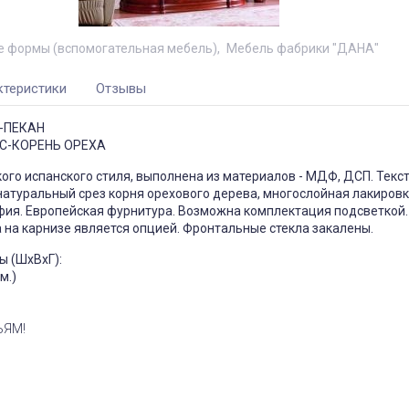
 формы (вспомогательная мебель)
Мебель фабрики "ДАНА"
ктеристики
Отзывы
Х-ПЕКАН
ИС-КОРЕНЬ ОРЕХА
ого испанского стиля, выполнена из материалов - МДФ, ДСП. Текс
атуральный срез корня орехового дерева, многослойная лакировк
фия. Европейская фурнитура. Возможна комплектация подсветкой.
 на карнизе является опцией. Фронтальные стекла закалены.
ы (ШхВхГ):
м.)
ЬЯМ!