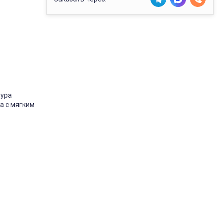
тура
а с мягким