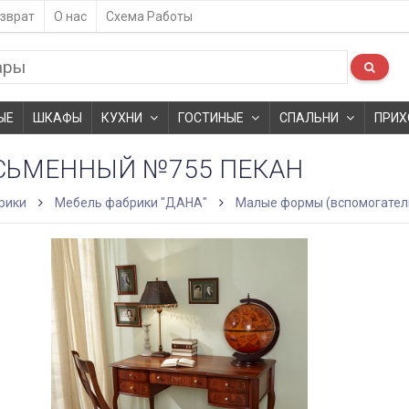
зврат
О нас
Схема Работы
ЫЕ
ШКАФЫ
КУХНИ
ГОСТИНЫЕ
СПАЛЬНИ
ПРИХ
СЬМЕННЫЙ №755 ПЕКАН
рики
Мебель фабрики "ДАНА"
Малые формы (вспомогател