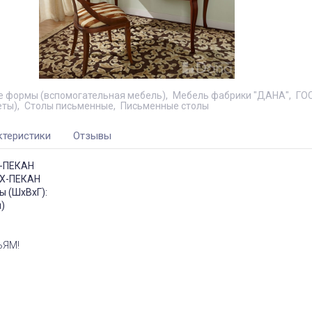
 формы (вспомогательная мебель)
Мебель фабрики "ДАНА"
ГО
еты)
Столы письменные
Письменные столы
ктеристики
Отзывы
Х-ПЕКАН
ЕХ-ПЕКАН
ы (ШхВхГ):
м)
ЬЯМ!