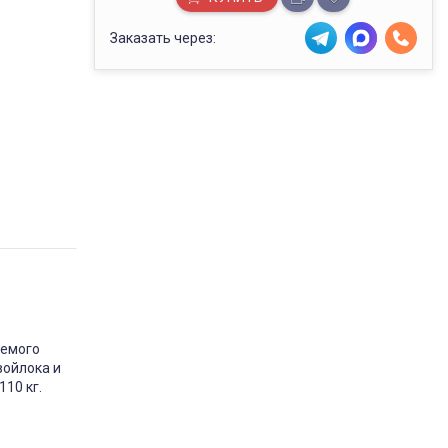
Заказать через:
уемого
войлока и
10 кг.