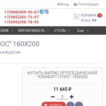
Вход
Регистрация
+7(968)409-59-07
КОРЗИНА
0
+7(985)383-73-97
Итого:
0
₽
+7(499)390-78-93
ОЖИЕ
МЯГКАЯ МЕБЕЛЬ
СТОЛЫ
Ещё
С" 160X200
 И РЕШЕТКИ
КУПИТЬ МАТРАC ОРТОПЕДИЧЕСКИЙ
"КОМФОРТ ПЛЮС" 160X200
11 645
₽
КУПИТЬ