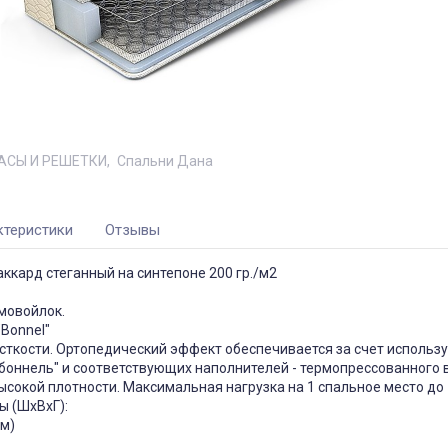
АCЫ И РЕШЕТКИ
Спальни Дана
ктеристики
Отзывы
аккард стеганный на синтепоне 200 гр./м2
мовойлок.
"Bonnel"
сткости. Ортопедический эффект обеспечивается за счет использ
боннель" и соответствующих наполнителей - термопрессованного 
сокой плотности. Максимальная нагрузка на 1 спальное место до 1
ы (ШхВхГ):
мм)