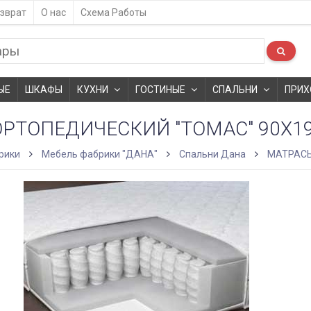
зврат
О нас
Схема Работы
ЫЕ
ШКАФЫ
КУХНИ
ГОСТИНЫЕ
СПАЛЬНИ
ПРИХ
ОРТОПЕДИЧЕСКИЙ "ТОМАС" 90X1
рики
Мебель фабрики "ДАНА"
Спальни Дана
МАТРАCЫ