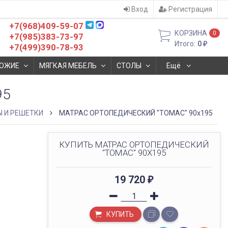
Вход
Регистрация
+7(968)409-59-07
КОРЗИНА
0
+7(985)383-73-97
Итого:
0
₽
+7(499)390-78-93
ОЖИЕ
МЯГКАЯ МЕБЕЛЬ
СТОЛЫ
Ещё
95
 И РЕШЕТКИ
МАТРАC ОРТОПЕДИЧЕСКИЙ "ТОМАС" 90x195
КУПИТЬ МАТРАC ОРТОПЕДИЧЕСКИЙ
"ТОМАС" 90X195
19 720
₽
КУПИТЬ