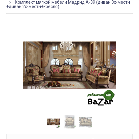
Комплект мягкой мебели Мадрид А-39 (диван 3х-местн
+диван 2х-местн+кресло)