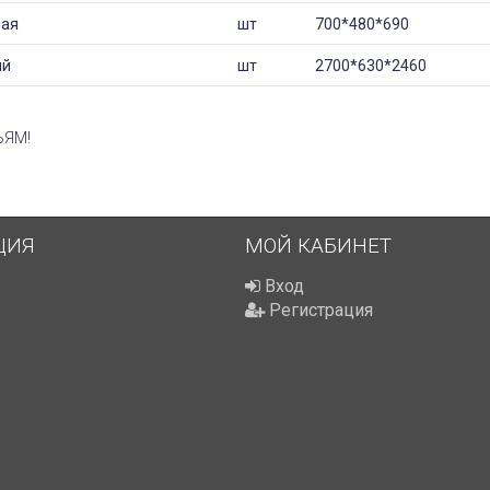
ная
шт
700*480*690
ый
шт
2700*630*2460
ЬЯМ!
ЦИЯ
МОЙ КАБИНЕТ
Вход
Регистрация