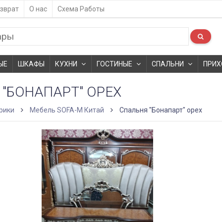
зврат
О нас
Схема Работы
ЫЕ
ШКАФЫ
КУХНИ
ГОСТИНЫЕ
СПАЛЬНИ
ПРИХ
"БОНАПАРТ" ОРЕХ
рики
Мебель SOFA-M Китай
Спальня "Бонапарт" орех