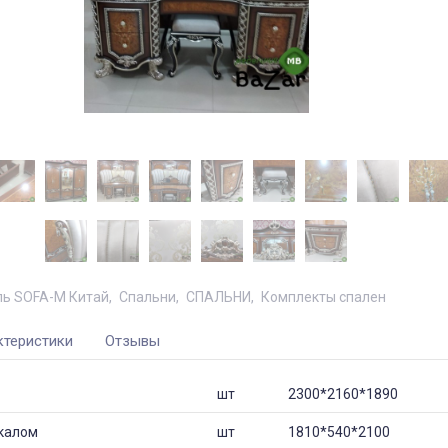
ь SOFA-M Китай
Спальни
СПАЛЬНИ
Комплекты спален
ктеристики
Отзывы
шт
2300*2160*1890
ркалом
шт
1810*540*2100