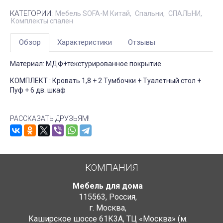
КАТЕГОРИИ:
Мебель SOFA-M Китай
Спальни
СПАЛЬНИ
Комплекты спален
Обзор
Характеристики
Отзывы
Материал: МДФ+текстурированное покрытие
КОМПЛЕКТ : Кровать 1,8 + 2 Тумбочки + Туалетный стол +
Пуф + 6 дв. шкаф
РАССКАЗАТЬ ДРУЗЬЯМ!
КОМПАНИЯ
Мебель для дома
115563
,
Россия
,
г. Москва
,
Каширское шоссе 61К3А, ТЦ «Москва» (м.