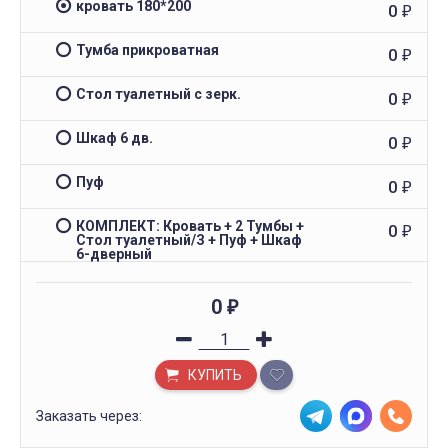
кровать 180*200
0
₽
Тумба прикроватная
0
₽
Стол туалетный с зерк.
0
₽
Шкаф 6 дв.
0
₽
Пуф
0
₽
КОМПЛЕКТ: Кровать + 2 Тумбы +
0
₽
Стол туалетный/З + Пуф + Шкаф
6-дверный
0
₽
КУПИТЬ
Заказать через: