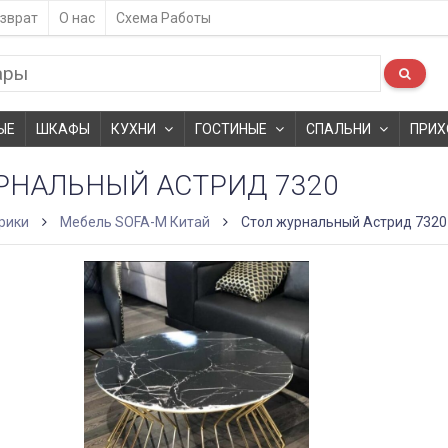
зврат
О нас
Схема Работы
ЫЕ
ШКАФЫ
КУХНИ
ГОСТИНЫЕ
СПАЛЬНИ
ПРИХ
РНАЛЬНЫЙ АСТРИД 7320
рики
Мебель SOFA-M Китай
Стол журнальный Астрид 7320