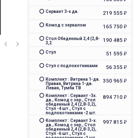
Сервант 3-х дв.
219 555
₽
Комод с зеркалом
165 750
₽
Стол Обеденный 2,4 (2,8-
190 485
₽
3,2
Стул
51 595
₽
Стул с подлокотниками
56 355
₽
Комплект : Витрина 1-дв.
350 965
₽
Правая, Витрина 1-дв.
Левая, Тумба ТВ
Комплект : Сервант -3х.
894 710
₽
дв., Комод с зер., Стол
обеденный 2,4 (2,8-3,2),
Стул -4 шт., Стул с
подлокотниками -2 шт.
Комплект : Сервант 3-х.
997 815
₽
дв., Комод с зер., Стол
обеденный 2,4 (2,8-3,2),
Стул -6 шт., Стул с
подлокотниками -2 шт.