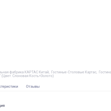
ьная фабрика КАРТАС Китай
Гостиные-Столовые Картас
Гостин
 (Цвет: Слоновая Кость+Золото)
ктеристики
Отзывы
ция