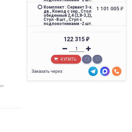
Комплект : Сервант 3-х.
1 101 005
₽
дв., Комод с зер., Стол
обеденный 2,4 (2,8-3,2),
Стул -8 шт., Стул с
подлокотниками -2 шт.
122 315
₽
КУПИТЬ
Заказать через:
ая-