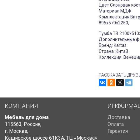
Цвет Слоновая кост
Материал МДФ
Комплектация Витр
895х570х2250,
Тумба ТВ 2100х510
Дополнительные ф
Бренд: Kartas
Страна: Китай
Коллекция: Венеция
РАССКАЗАТЬ ДРУЗ
КОМПАНИЯ
ИНФОРМА
Мебель для дома
Доставка
115563
,
Россия
,
Оплата
г. Москва
,
Гарантия
Каширское шоссе 61К3А, ТЦ «Москва»