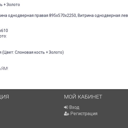
ь + Золото
ина однодверная правая 895х570х2250, Витрина однодверная ле
х610
ото:
 (Цвет: Слоновая кость + Золото)
ЬЯМ!
ЦИЯ
МОЙ КАБИНЕТ
Вход
Регистрация