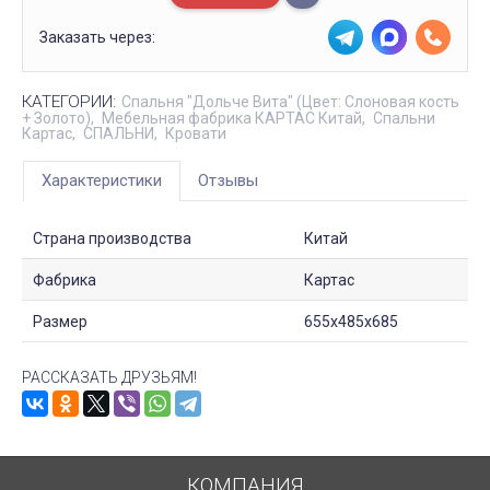
Заказать через:
КАТЕГОРИИ:
Спальня "Дольче Вита" (Цвет: Слоновая кость
+ Золото)
Мебельная фабрика КАРТАС Китай
Спальни
Картас
СПАЛЬНИ
Кровати
Характеристики
Отзывы
Страна производства
Китай
Фабрика
Картас
Размер
655х485х685
РАССКАЗАТЬ ДРУЗЬЯМ!
КОМПАНИЯ