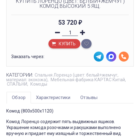
КУПИТЬ ЛОРЕНЦО (ЦВЕТ: БЕЛЫЙ+ЖЕМЧУГ)
КОМОД ВЫСОКИЙ 5 ЯЩ.
53 720
₽
КУПИТЬ
Заказать через:
КАТЕГОРИИ:
Спальня Лоренцо (цвет: белый+жемчуг,
материал: экокожа)
Мебельная фабрика КАРТАС Китай
СПАЛЬНИ
Комоды
Обзор
Характеристики
Отзывы
Комод (800х500х1120)
Комод Лоренцо содержит пять выдвижных ящиков.
Украшение комода розочками и ракушками выполнено
вручную и придает ему изящный и торжественный вид.