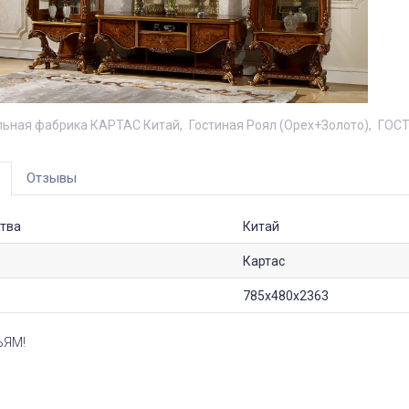
ьная фабрика КАРТАС Китай
Гостиная Роял (Орех+Золото)
ГОС
Отзывы
тва
Китай
Картас
785х480х2363
ЬЯМ!