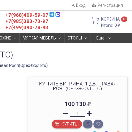
Вход
Регистрация
+7(968)409-59-07
КОРЗИНА
0
+7(985)383-73-97
Итого:
0
₽
+7(499)390-78-93
ОЖИЕ
МЯГКАЯ МЕБЕЛЬ
СТОЛЫ
Ещё
ТО)
равая Роял(Орех+Золото)
КУПИТЬ ВИТРИНА -1 ДВ. ПРАВАЯ
РОЯЛ(ОРЕХ+ЗОЛОТО)
100 130
₽
КУПИТЬ