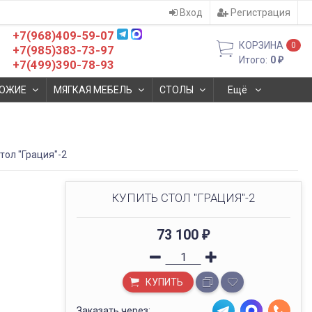
Вход
Регистрация
+7(968)409-59-07
КОРЗИНА
0
+7(985)383-73-97
Итого:
0
₽
+7(499)390-78-93
ОЖИЕ
МЯГКАЯ МЕБЕЛЬ
СТОЛЫ
Ещё
тол "Грация"-2
КУПИТЬ СТОЛ "ГРАЦИЯ"-2
73 100
₽
КУПИТЬ
Заказать через: