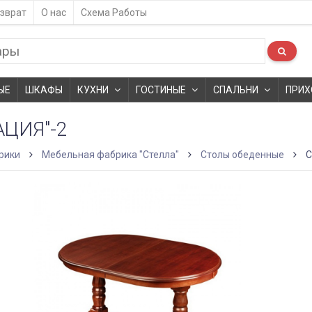
зврат
О нас
Схема Работы
ЫЕ
ШКАФЫ
КУХНИ
ГОСТИНЫЕ
СПАЛЬНИ
ПРИХ
АЦИЯ"-2
рики
Мебельная фабрика "Стелла"
Столы обеденные
С