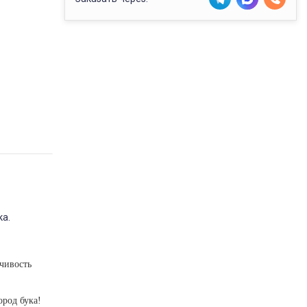
ка.
чивость
род бука!