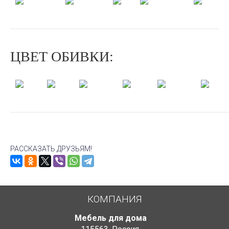
Молочный
Дуб
Миланский
Орех
Венге
дуб
шампань
орех
ЦВЕТ ОБИВКИ:
Слоновая
Крокод
Бордо
Белый
Коньяк
Крокодил
кость
Венге
РАССКАЗАТЬ ДРУЗЬЯМ!
КОМПАНИЯ
Мебель для дома