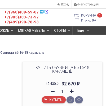
Вход
Регистрация
+7(968)409-59-07
КОРЗИНА
0
+7(985)383-73-97
Итого:
0
₽
+7(499)390-78-93
ОЖИЕ
МЯГКАЯ МЕБЕЛЬ
СТОЛЫ
Ещё
Обувница Б5.16-18 карамель
КУПИТЬ ОБУВНИЦА Б5.16-18
КАРАМЕЛЬ
32 670
42 430
₽
₽
КУПИТЬ