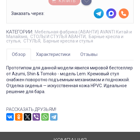
КУПИТЬ
Заказать через:
КАТЕГОРИИ:
Мебельная фабрика (АВАНТИ) AVANTI Китай и
Малайзия
СТОЛЫ И СТУЛЬЯ АВАНТИ
Барные кресла и
стулья
СТУЛЬЯ
Барные кресла и стулья
Обзор
Характеристики
Отзывы
Прототипом для данной модели явился мировой бестселлер
от Azumi, Shin & Tomoko - модель Lem.
Кремовый стул
снабжен поворотно подъемным механизмом и подножкой.
Отделка сиденья — искусственная кожа HPVC. Идеальное
решение для бара.
РАССКАЗАТЬ ДРУЗЬЯМ!