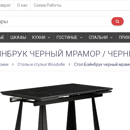
зврат
О нас
Схема Работы
ЫЕ
ШКАФЫ
КУХНИ
ГОСТИНЫЕ
СПАЛЬНИ
ПРИХ
ЙНБРУК ЧЕРНЫЙ МРАМОР / ЧЕР
рики
Столы и стулья Woodville
Стол Бэйнбрук черный мрам