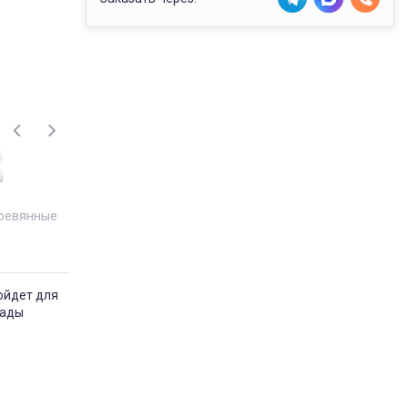
ревянные
ойдет для
пады