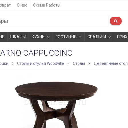
зврат
О нас
Схема Работы
ЫЕ
ШКАФЫ
КУХНИ
ГОСТИНЫЕ
СПАЛЬНИ
ПРИХ
CARNO CAPPUCCINO
рики
Столы и стулья Woodville
Столы
Деревянные сто