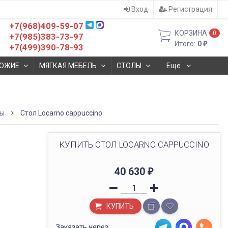
Вход
Регистрация
+7(968)409-59-07
КОРЗИНА
0
+7(985)383-73-97
Итого:
0
₽
+7(499)390-78-93
ОЖИЕ
МЯГКАЯ МЕБЕЛЬ
СТОЛЫ
Ещё
лы
Стол Locarno cappuccino
КУПИТЬ СТОЛ LOCARNO CAPPUCCINO
40 630
₽
КУПИТЬ
Заказать через: