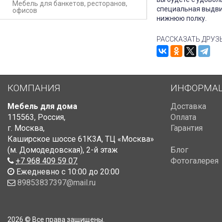
Мебель для банкетов, ресторанов,
специальная выдви
офисов
нижнюю полку.
РАССКАЗАТЬ ДРУЗ
КОМПАНИЯ
ИНФОРМА
Мебель для дома
Доставка
115563
,
Россия
,
Оплата
г. Москва
,
Гарантия
Каширское шоссе 61К3А, ТЦ «Москва»
(м. Домодедовская)
,
2-й этаж
Блог
+7 968 409 59 07
Фотогалерея
Ежедневно с 10:00 до 20:00
89853837397@mail.ru
2026 © Все права защищены.