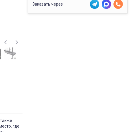
Заказать через:
 также
есто, где
ся