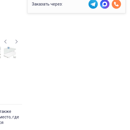
Заказать через:
 также
есто, где
ся