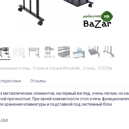
ютерные столы
Столы и стулья Woodville
Столы
СТОЛЫ
ктеристики
Отзывы
из металлических элементов, на первый взгляд, очень легких, но на
ой прочностью. При своей компактности стол очень функционален
я хранения клавиатуры и подставкой под системный блок.
ЬЯМ!