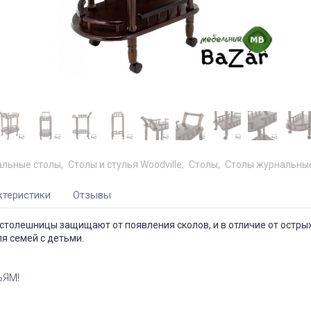
льные столы
Столы и стулья Woodville
Столы
Столы журнальные
ктеристики
Отзывы
столешницы защищают от появления сколов, и в отличие от острых
я семей с детьми.
ЬЯМ!