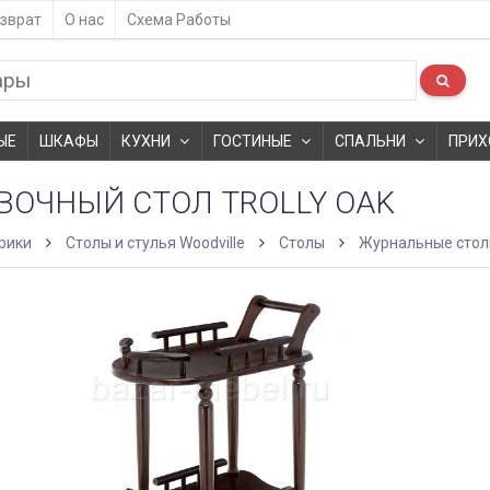
зврат
О нас
Схема Работы
ЫЕ
ШКАФЫ
КУХНИ
ГОСТИНЫЕ
СПАЛЬНИ
ПРИХ
ВОЧНЫЙ СТОЛ TROLLY OAK
рики
Столы и стулья Woodville
Столы
Журнальные сто