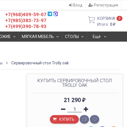
Вход
Регистрация
+7(968)409-59-07
КОРЗИНА
0
+7(985)383-73-97
Итого:
0
₽
+7(499)390-78-93
ОЖИЕ
МЯГКАЯ МЕБЕЛЬ
СТОЛЫ
Ещё
лы
Cервировочный стол Trolly oak
КУПИТЬ CЕРВИРОВОЧНЫЙ СТОЛ
TROLLY OAK
21 290
₽
КУПИТЬ