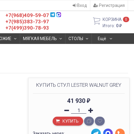
Вход
Регистрация
+7(968)409-59-07
КОРЗИНА
0
+7(985)383-73-97
Итого:
0
₽
+7(499)390-78-93
ОЖИЕ
МЯГКАЯ МЕБЕЛЬ
СТОЛЫ
Ещё
КУПИТЬ СТУЛ LESTER WALNUT GREY
41 930
₽
КУПИТЬ
Заказать через: