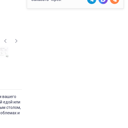
м вашего
й едой или
ным столом,
роблемах и