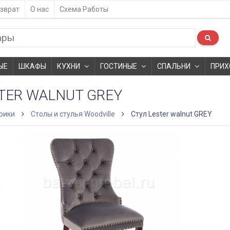
зврат
О нас
Схема Работы
ЫЕ
ШКАФЫ
КУХНИ
ГОСТИНЫЕ
СПАЛЬНИ
ПРИХ
TER WALNUT GREY
рики
Столы и стулья Woodville
Стул Lester walnut GREY