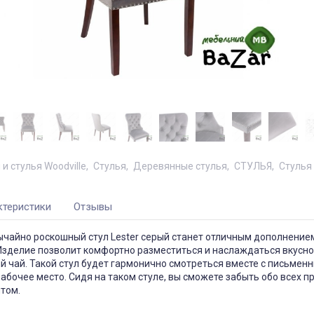
и стулья Woodville
Стулья
Деревянные стулья
СТУЛЬЯ
Стулья
ктеристики
Отзывы
ычайно роскошный стул Lester серый станет отличным дополнение
Изделие позволит комфортно разместиться и наслаждаться вкусно
 чай. Такой стул будет гармонично смотреться вместе с письмен
абочее место. Сидя на таком стуле, вы сможете забыть обо всех п
том.