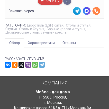
КУПИТЬ
Заказать через:
КАТЕГОРИИ:
Евростиль (ESF) Китай
Столы и стулья
Стулья
Столы и Стулья
Барные кресла и стулья
Дизайнерские столы, стулья и кресла
Обзор
Характеристики
Отзывы
РАССКАЗАТЬ ДРУЗЬЯМ!
КОМПАНИЯ
Мебель для дома
115563
,
Россия
,
г. Москва
,
Каширское шоссе 61К3А, ТЦ «Москва» (м.