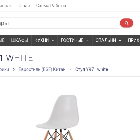
зврат
О нас
Схема Работы
ЫЕ
ШКАФЫ
КУХНИ
ГОСТИНЫЕ
СПАЛЬНИ
ПРИХ
1 WHITE
рики
Евростиль (ESF) Китай
Стул Y971 white