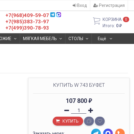
Вход
Регистрация
+7(968)409-59-07
КОРЗИНА
0
+7(985)383-73-97
Итого:
0
₽
+7(499)390-78-93
ОЖИЕ
МЯГКАЯ МЕБЕЛЬ
СТОЛЫ
Ещё
КУПИТЬ W 743 БУФЕТ
107 800
₽
КУПИТЬ
Заказать через: