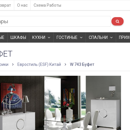
зврат
О нас
Схема Работы
ЫЕ
ШКАФЫ
КУХНИ
ГОСТИНЫЕ
СПАЛЬНИ
ПРИХ
ФЕТ
рики
Евростиль (ESF) Китай
W 743 Буфет