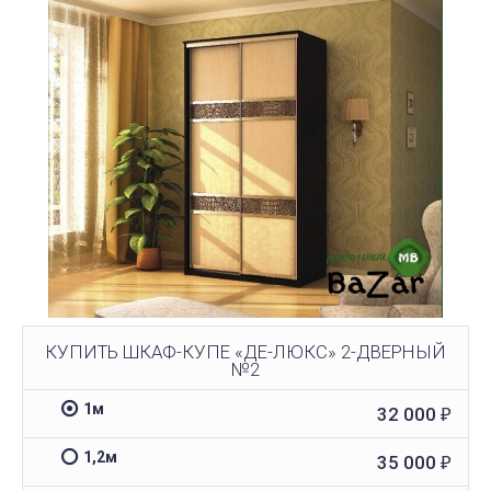
КУПИТЬ ШКАФ-КУПЕ «ДЕ-ЛЮКС» 2-ДВЕРНЫЙ
№2
1м
32 000
₽
1,2м
35 000
₽