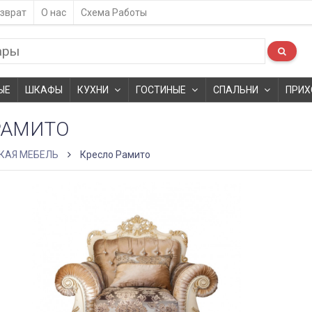
зврат
О нас
Схема Работы
ЫЕ
ШКАФЫ
КУХНИ
ГОСТИНЫЕ
СПАЛЬНИ
ПРИХ
РАМИТО
КАЯ МЕБЕЛЬ
Кресло Рамито