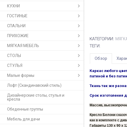
КУХНИ
ГОСТИНЫЕ
СПАЛЬНИ
ПРИХОЖИЕ
КАТЕГОРИИ:
МЯГК
МЯГКАЯ МЕБЕЛЬ
ТЕГИ:
СТОЛЫ
Обзор
Хара
СТУЛЬЯ
Каркас любого цвета
Малые формы
патиной и без пати
Лофт (Скандинавский стиль)
Ткань так же разная
Дизайнерские столы, стулья и
Срок изготоления д
кресла
Массив, высокопрочна
Обеденные группы
Кресло Белони сказоч
Мебель для дачи
как в комплекте с див
Габариты 130 x 90 x 