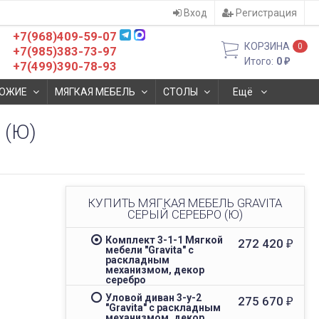
Вход
Регистрация
+7(968)409-59-07
КОРЗИНА
0
+7(985)383-73-97
Итого:
0
₽
+7(499)390-78-93
ОЖИЕ
МЯГКАЯ МЕБЕЛЬ
СТОЛЫ
Ещё
 (Ю)
КУПИТЬ МЯГКАЯ МЕБЕЛЬ GRAVITA
СЕРЫЙ СЕРЕБРО (Ю)
Комплект 3-1-1 Мягкой
272 420
₽
мебели "Gravita" с
раскладным
механизмом, декор
серебро
Уловой диван 3-у-2
275 670
₽
"Gravita" с раскладным
механизмом, декор