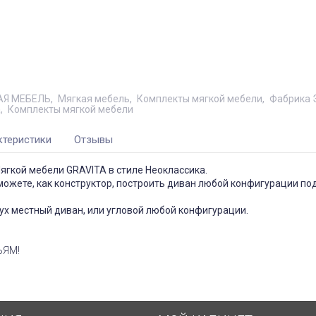
АЯ МЕБЕЛЬ
Мягкая мебель
Комплекты мягкой мебели
Фабрика 
а
Комплекты мягкой мебели
ктеристики
Отзывы
гкой мебели GRAVITA в стиле Неоклассика.
можете, как конструктор, построить диван любой конфигурации п
ух местный диван, или угловой любой конфигурации.
ЬЯМ!