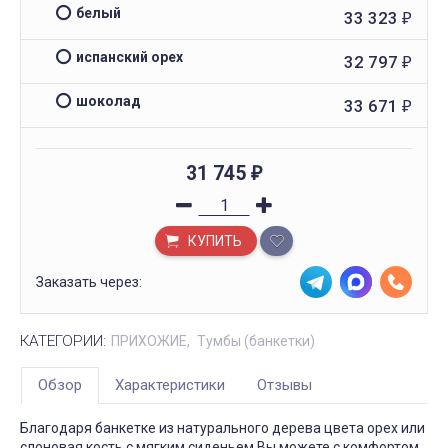
белый
33 323
₽
испанский орех
32 797
₽
шоколад
33 671
₽
31 745
₽
КУПИТЬ
Заказать через:
КАТЕГОРИИ:
ПРИХОЖИЕ
Тумбы (банкетки)
Обзор
Характеристики
Отзывы
Благодаря банкетке из натурального дерева цвета орех или
слоновая кость с мягким сиденьем Вы можете с комфортом