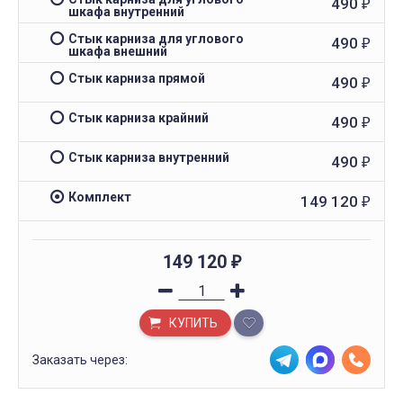
490
₽
шкафа внутренний
Стык карниза для углового
490
₽
шкафа внешний
Стык карниза прямой
490
₽
Стык карниза крайний
490
₽
Стык карниза внутренний
490
₽
Комплект
149 120
₽
149 120
₽
КУПИТЬ
Заказать через: