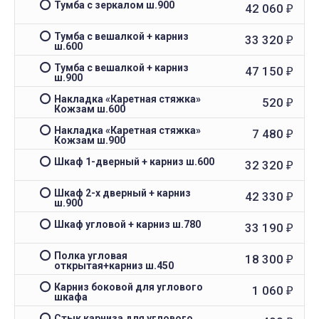
Тумба с зеркалом ш.900
42 060
₽
Тумба с вешалкой + карниз
33 320
₽
ш.600
Тумба с вешалкой + карниз
47 150
₽
ш.900
Накладка «Каретная стяжка»
520
₽
Кожзам ш.600
Накладка «Каретная стяжка»
7 480
₽
Кожзам ш.900
Шкаф 1-дверный + карниз ш.600
32 320
₽
Шкаф 2-х дверный + карниз
42 330
₽
ш.900
Шкаф угловой + карниз ш.780
33 190
₽
Полка угловая
18 300
₽
открытая+карниз ш.450
Карниз боковой для углового
1 060
₽
шкафа
Стык карниза для углового