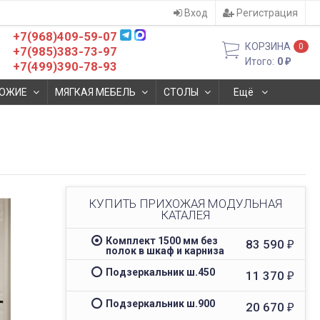
Вход
Регистрация
+7(968)409-59-07
КОРЗИНА
0
+7(985)383-73-97
Итого:
0
₽
+7(499)390-78-93
ОЖИЕ
МЯГКАЯ МЕБЕЛЬ
СТОЛЫ
Ещё
КУПИТЬ ПРИХОЖАЯ МОДУЛЬНАЯ
КАТАЛЕЯ
Комплект 1500 мм без
83 590
₽
полок в шкаф и карниза
Подзеркальник ш.450
11 370
₽
Подзеркальник ш.900
20 670
₽