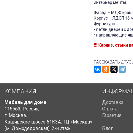
интерьер мечты.
Фасад – МДФ краш
Корпус – ЛДСП 16 
Фурнитура:
• петли дверей с д
• направляющие ящ
!!! Карниз, стыки
РАССКАЗАТЬ ДРУЗ
КОМПАНИЯ
ИНФОРМА
Мебель для дома
Доставка
115563
,
Россия
,
Оплата
г. Москва
,
Гарантия
Каширское шоссе 61К3А, ТЦ «Москва»
(м. Домодедовская)
,
2-й этаж
Блог