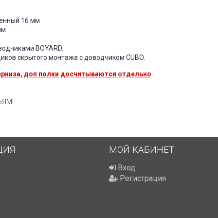
енный 16 мм
мм
оводчиками BOYARD.
иков скрытого монтажа с доводчиком CUBO.
 карниза, доп полки досчитываются отдельно
ЬЯМ!
ЦИЯ
МОЙ КАБИНЕТ
Вход
Регистрация