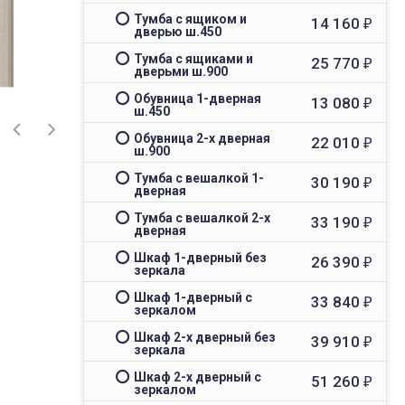
Тумба с ящиком и
14 160
₽
дверью ш.450
Тумба с ящиками и
25 770
₽
дверьми ш.900
Обувница 1-дверная
13 080
₽
ш.450
Обувница 2-х дверная
22 010
₽
ш.900
Тумба с вешалкой 1-
30 190
₽
дверная
Тумба с вешалкой 2-х
33 190
₽
дверная
Шкаф 1-дверный без
26 390
₽
зеркала
Шкаф 1-дверный с
33 840
₽
зеркалом
Шкаф 2-х дверный без
39 910
₽
зеркала
Шкаф 2-х дверный с
51 260
₽
зеркалом