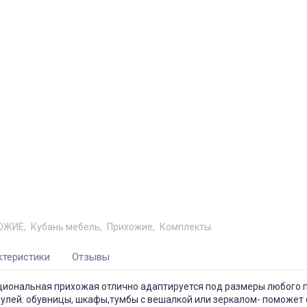
ОЖИЕ
Кубань мебель
Прихожие
Комплекты
ктеристики
Отзывы
циональная прихожая отлично адаптируется под размеры любого
улей: обувницы, шкафы,тумбы с вешалкой или зеркалом- поможет