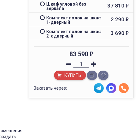
Шкаф угловой без
37 810
₽
зеркала
Комплект полок на шкаф
2 290
₽
1-дверный
Комплект полок на шкаф
3 690
₽
2-х дверный
83 590
₽
КУПИТЬ
Заказать через:
 помещения
 создать