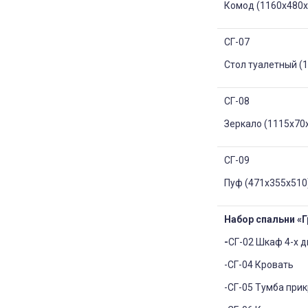
Комод (1160х480
СГ-07
Стол туалетный (
СГ-08
Зеркало (1115х70
СГ-09
Пуф (471х355х51
Набор спальни «Г
-
СГ-02 Шкаф 4-х 
-СГ-04 Кровать
-СГ-05 Тумба при