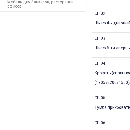
Мебель для банкетов, ресторанов,
офисов
СГ-02
Шкаф 4-х дверный
СГ-03
Шкаф 6-ти дверны
СГ-04
Кровать (спально
(1905х2200х1550
СГ-05
Тумба прикроватн
СГ-06