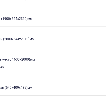
 (1900х644х2310)мм
й (2800х644х2310)мм
е место 1600х2000)мм
)мм
ая (540х409х485)мм