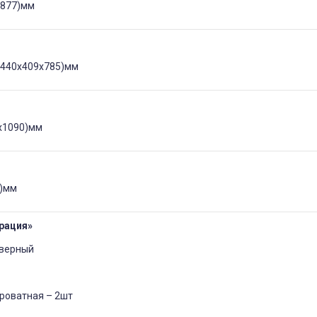
х877)мм
1440х409х785)мм
х1090)мм
0)мм
рация»
дверный
кроватная – 2шт