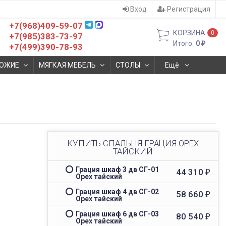
Вход
Регистрация
+7(968)409-59-07
КОРЗИНА
0
+7(985)383-73-97
Итого:
0
₽
+7(499)390-78-93
ОЖИЕ
МЯГКАЯ МЕБЕЛЬ
СТОЛЫ
Ещё
КУПИТЬ СПАЛЬНЯ ГРАЦИЯ ОРЕХ
ТАЙСКИЙ
Грация шкаф 3 дв СГ-01
44 310
₽
Орех тайский
Грация шкаф 4 дв СГ-02
58 660
₽
Орех тайский
Грация шкаф 6 дв СГ-03
80 540
₽
Орех тайский