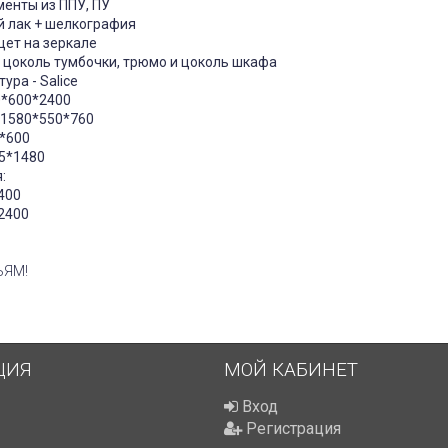
енты из ППУ, ПУ
й лак + шелкография
ет на зеркале
и цоколь тумбочки, трюмо и цоколь шкафа
ура - Salice
40*600*2400
 1580*550*760
0*600
75*1480
:
400
*2400
ЬЯМ!
ЦИЯ
МОЙ КАБИНЕТ
Вход
Регистрация