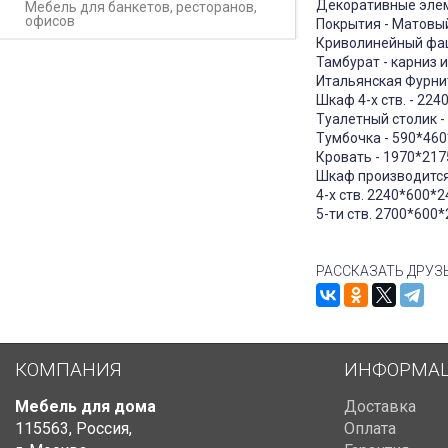
Декоративные элем
Мебель для банкетов, ресторанов,
офисов
Покрытия - Матовы
Криволинейный фац
Тамбурат - карниз 
Итальянская Фурнит
Шкаф 4-х ств. - 22
Туалетный столик -
Тумбочка - 590*46
Кровать - 1970*21
Шкаф производится
4-х ств. 2240*600*2
5-ти ств. 2700*600
РАССКАЗАТЬ ДРУЗ
КОМПАНИЯ
ИНФОРМА
Мебель для дома
Доставка
115563
,
Россия
,
Оплата