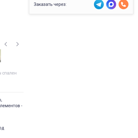
Заказать через:
 спален
,
лементов -
од