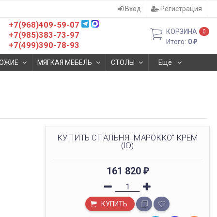
Вход
Регистрация
+7(968)409-59-07
КОРЗИНА
0
+7(985)383-73-97
Итого:
0
₽
+7(499)390-78-93
ОЖИЕ
МЯГКАЯ МЕБЕЛЬ
СТОЛЫ
Ещё
КУПИТЬ СПАЛЬНЯ "МАРОККО" КРЕМ
(Ю)
161 820
₽
КУПИТЬ