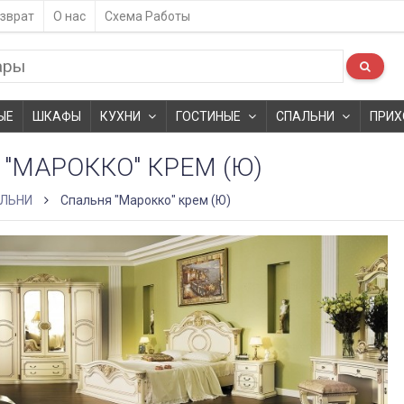
зврат
О нас
Схема Работы
ЫЕ
ШКАФЫ
КУХНИ
ГОСТИНЫЕ
СПАЛЬНИ
ПРИХ
"МАРОККО" КРЕМ (Ю)
ЛЬНИ
Спальня "Марокко" крем (Ю)