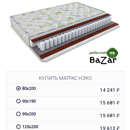
КУПИТЬ МАТРАС НЭКО
80х200
14 241
₽
90х190
15 681
₽
90х200
15 681
₽
120х200
19 613
₽