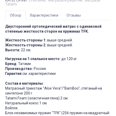
КАТЕГОРИИ:
СПАЛЬНИ
Матрасы и решетки
Матрасы
Tatami
Обзор
Характеристики
Отзывы
Двусторонний ортопедический матрас с одинаковой
степенью жесткости сторон на пружинах TFK.
Жесткость стороны 1:
выше средней.
Жесткость стороны 2:
выше средней.
Высота:
22 см.
Нагрузка на 1 спальное место:
до 120 кг.
Бренд:
Татами.
Производство:
Россия.
Гарантия:
см. характеристики
Состав и материалы:
Матрасный трикотаж "Aloe Vera"/"BamBoo", стёганый на
синтепоне 200 г.
Tatami Foam (эластичная пена) 2 см.
Натуральный кокос 1 см.
Войлок.
Блок независимых пружин "TFK" (256 пружин на квадратный