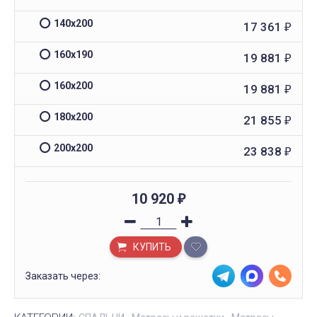
140х200
17 361
₽
160х190
19 881
₽
160х200
19 881
₽
180х200
21 855
₽
200х200
23 838
₽
10 920
₽
КУПИТЬ
Заказать через: