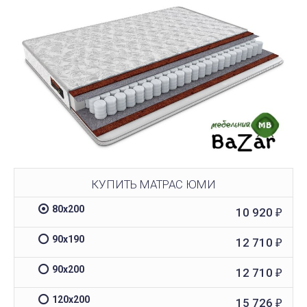
КУПИТЬ МАТРАС ЮМИ
80х200
10 920
₽
90х190
12 710
₽
90х200
12 710
₽
120х200
15 726
₽