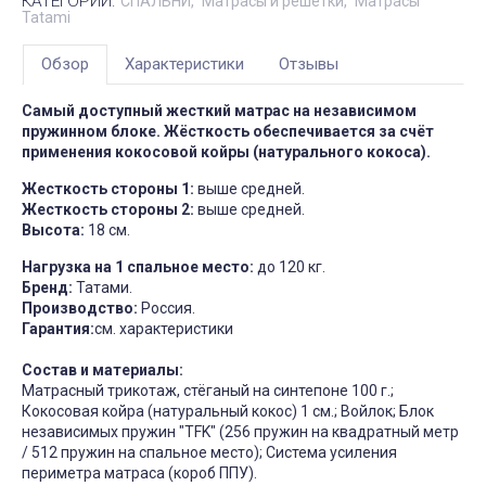
КАТЕГОРИИ:
СПАЛЬНИ
Матрасы и решетки
Матрасы
Tatami
Обзор
Характеристики
Отзывы
Самый доступный жесткий матрас на независимом
пружинном блоке. Жёсткость обеспечивается за счёт
применения кокосовой койры (натурального кокоса).
Жесткость стороны 1:
выше средней.
Жесткость стороны 2:
выше средней.
Высота:
18 см.
Нагрузка на 1 спальное место:
до 120 кг.
Бренд:
Татами.
Производство:
Россия.
Гарантия:
см. характеристики
Состав и материалы:
Матрасный трикотаж, стёганый на синтепоне 100 г.;
Кокосовая койра (натуральный кокос) 1 см.; Войлок; Блок
независимых пружин "TFK" (256 пружин на квадратный метр
/ 512 пружин на спальное место); Система усиления
периметра матраса (короб ППУ).