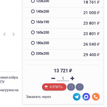
120х200
18 761
₽
140х200
21 000
₽
160х190
23 801
₽
160х200
23 801
₽
180х200
26 040
₽
200х200
29 400
₽
13 721
₽
осовая койра
ППУ
КУПИТЬ
нагрузка на
Заказать через: