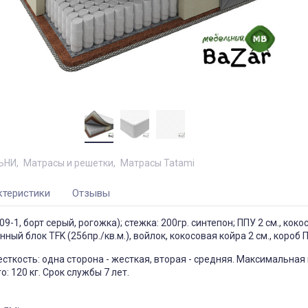
ЬНИ
Матрасы и решетки
Матрасы Tatami
ктеристики
Отзывы
9-1, борт серый, рогожка); стежка: 200гр. синтепон; ППУ 2 см., кок
инный блок TFK (256пр./кв.м.), войлок, кокосовая койра 2 см., короб 
есткость: одна сторона - жесткая, вторая - средняя. Максимальная 
: 120 кг. Срок службы 7 лет.