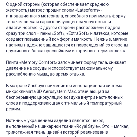
С одной стороны (которая обеспечивает среднюю
жесткость) матрас прошит слоем «Latexform» -
инновационного материала, способного принимать форму
тела человека и характеризующегося упругостью и
эластичностью. С другой стороны расположены подряд
сразу три слоя – пены «Soft», «ExtraSoft» и латекса, которые
создают повышенный комфорт и мягкость. Нежные, мягкие
настилы надежно защищаются от повреждений со стороны
пружинного блока прослойками из прочного термоволокна.
Плита «Memory Comfort» запоминает форму тела, снижает
давление на сосуды и способствует максимальному
расслаблению мышц во время отдыха.
В матрасе Инсбрук применяется инновационная система
микроклимата 3D Aerosystem Max, отвечающая за
беспрерывную циркуляцию воздуха внутри настилочных
слоев и поддерживающая оптимальный температурный
режим.
Истинным украшением изделия является чехол,
выполненный из шикарной ткани «Royal Style». Это – мягкая,
трикотажная ткань, дизайн которой реализован в