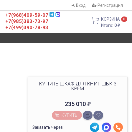
Вход
Регистрация
+7(968)409-59-07
КОРЗИНА
0
+7(985)383-73-97
Итого:
0
₽
+7(499)390-78-93
КУПИТЬ ШКАФ ДЛЯ КНИГ ШБК-3
КРЕМ
235 010
₽
КУПИТЬ
Заказать через: