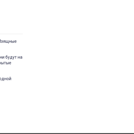
 Изящные
ни будут на
крытые
ходной