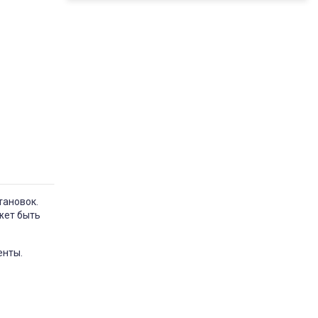
тановок.
ожет быть
енты.