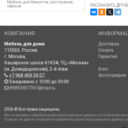
Мебель для банкетов, ресторанов,
РАССКАЗАТЬ ДРУЗ
офисов
КОМПАНИЯ
ИНФОРМА
Мебель для дома
Доставка
115563
,
Россия
,
Оплата
г. Москва
,
Гарантия
Каширское шоссе 61К3А, ТЦ «Москва»
(м. Домодедовская)
,
2-й этаж
Блог
+7 968 409 59 07
Фотогалерея
Ежедневно с 10:00 до 20:00
89853837397@mail.ru
2026 © Все права защищены.
Мы получаем и обрабатываем персональные данные посетителей наше
Если вы не даете согласия на обработку своих персональных данных, 