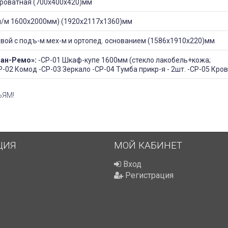
роватная (700х400х420)мм
п/м 1600х2000мм) (1920х2117х1360)мм
вой с подъ-м мех-м и ортопед. основанием (1586х1910х220)мм
Сан-Ремо»:
-СР-01 Шкаф-купе 1600мм (стекло лакобель+кожа;
-02 Комод -СР-03 Зеркало -СР-04 Тумба прикр-я - 2шт. -СР-05 Кро
ЬЯМ!
ЦИЯ
МОЙ КАБИНЕТ
Вход
Регистрация