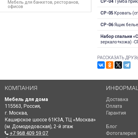
СР-04
Тумба прик
Мебель для банкетов, ресторанов,
офисов
СР-05
Кровать (с
СР-06
Ящик белье
Набор спальни «
зеркало+кожа) -СР
РАССКАЗАТЬ ДРУЗ
КОМПАНИЯ
ИНФОРМА
Мебель для дома
Доставка
115563
,
Россия
,
Оплата
г. Москва
,
Гарантия
Каширское шоссе 61К3А, ТЦ «Москва»
(м. Домодедовская)
,
2-й этаж
Блог
+7 968 409 59 07
Фотогалерея