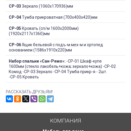
СР-03
Зеркало (1060х170936)мм
СР-04
Тумба прикроватная (700х400х420)мм
СР-05
Кровать (сп/м 1600х2000мм)
(1920х2117х1360)мм
СР-06
Ящик бельевой с подъ-м мех-м и ортопед.
основанием (1586х1910х220)мм
Набор спальни «Сан-Ремо»:
-СР-01 Шкаф-купе
1600мм (стекло лакобель+кожа; зеркало+кожа) -СР-02
Комод -СР-03 Зеркало -СР-04 Тумба прикр-я - 2шт.
-СР-05 Кровать
РАССКАЗАТЬ ДРУЗЬЯМ!
КОМПАНИЯ