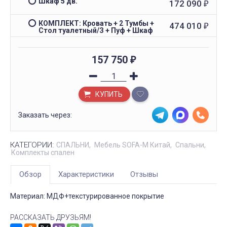
Шкаф 5 дв.
172 090
₽
КОМПЛЕКТ: Кровать + 2 Тумбы +
474 010
₽
Стол туалетный/З + Пуф + Шкаф
157 750
₽
КУПИТЬ
Заказать через:
КАТЕГОРИИ:
СПАЛЬНИ
Мебель SOFA-M Китай
Спальни
Комплекты спален
Обзор
Характеристики
Отзывы
Материал: МДФ+текстурированное покрытие
РАССКАЗАТЬ ДРУЗЬЯМ!