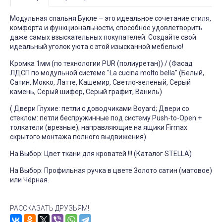
Модульная спальня Букле – это идеальное сочетание стиля,
комфорта и функциональности, способное удовлетворить
даже самых взыскательных покупателей. Создайте свой
идеальный уголок уюта с этой изысканной мебелью!
Кромка 1мм (по технологии PUR (полиуретан)) / (Фасад
ЛДСП по модульной системе "La cucina molto bella" (Белый,
Сатин, Мокко, Латте, Кашемир, Светло-зеленый, Серый
камень, Серый шифер, Серый графит, Ваниль)
( Двери Глухие: петли с доводчиками Boyard; Двери со
стеклом: петли беспружинные под систему Push-to-Open +
толкатели (врезные); направляющие на ящики Firmax
скрытого монтажа полного выдвижения)
На Выбор: Цвет ткани для кроватей !!! (Каталог STELLA)
На Выбор: Профильная ручка в цвете Золото сатин (матовое)
или Чёрная.
РАССКАЗАТЬ ДРУЗЬЯМ!