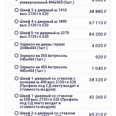
4 600
₽
универсальный 896х450 (3шт.)
Шкаф 3-х дверный ш.1410
48 880
₽
выс.2130 гл.520
Шкаф 4-х дверный ш.1890
67 110
₽
выс.2130 гл.520
Шкаф 5-ти дверный ш.2370
84 200
₽
выс.2130 гл.520
Зеркало на дверь глухую
4 030
₽
2048х444 (1шт.)
Зеркало на 350 Антресоль
920
₽
345х444 (1шт.)
Зеркало на 450 Антресоль
1 040
₽
445х444 (1шт.)
Шкаф 1-дверный со стеклом с
38 320
₽
полками ш.400 выс.2130 гл.525
(Профиль под СД ленту входит в
стоимость модуля)
Шкаф 1-дверный со стеклом
43 260
₽
ш.500 выс.2130 гл.525 (Профиль
под СД ленту входит в
стоимость модуля)
Шкаф 2-х дверный со стеклом
69 310
₽