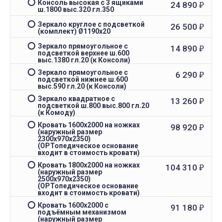
Консоль высокая с 3 ящиками
24 890
₽
ш.1800 выс.320 гл.350
Зеркало круглое с подсветкой
26 500
₽
(комплект) Ø1190х20
Зеркало прямоугольное с
14 890
₽
подсветкой верхнее ш.600
выс.1380 гл.20 (к Консоли)
Зеркало прямоугольное с
6 290
₽
подсветкой нижнее ш.600
выс.590 гл.20 (к Консоли)
Зеркало квадратное с
13 260
₽
подсветкой ш.800 выс.800 гл.20
(к Комоду)
Кровать 1600x2000 на ножках
98 920
₽
(наружный размер
2300х970х2350)
(ОРТопедическое основание
входит в стоимость кровати)
Кровать 1800x2000 на ножках
104 310
₽
(наружный размер
2500х970х2350)
(ОРТопедическое основание
входит в стоимость кровати)
Кровать 1600x2000 с
91 180
₽
подъёмным механизмом
(наружный размер