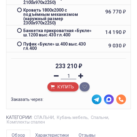
2100х970х2250)
Кровать 1800x2000 с
96 770
₽
подъёмным механизмом
(наружный размер
2300х970х2250)
Банкетка прикроватная «Букле»
14 190
₽
ш.1200 выс.430 гл.400
Пуфик «Букле» ш.400 выс.430
9 030
₽
гл.400
233 210
₽
КУПИТЬ
Заказать через:
КАТЕГОРИИ:
СПАЛЬНИ
Кубань мебель
Спальни
Комплекты спален
Обзор
Характеристики
Отзывы