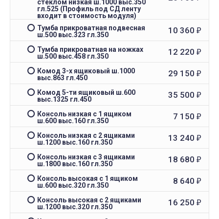
стеклом низкая ш.1000 выс.350
гл.525 (Профиль под СД ленту
входит в стоимость модуля)
Тумба прикроватная подвесная
10 360
₽
ш.500 выс.323 гл.350
Тумба прикроватная на ножках
12 220
₽
ш.500 выс.458 гл.350
Комод 3-х ящиковый ш.1000
29 150
₽
выс.863 гл.450
Комод 5-ти ящиковый ш.600
35 500
₽
выс.1325 гл.450
Консоль низкая с 1 ящиком
7 150
₽
ш.600 выс.160 гл.350
Консоль низкая с 2 ящиками
13 240
₽
ш.1200 выс.160 гл.350
Консоль низкая с 3 ящиками
18 680
₽
ш.1800 выс.160 гл.350
Консоль высокая с 1 ящиком
8 640
₽
ш.600 выс.320 гл.350
Консоль высокая с 2 ящиками
16 250
₽
ш.1200 выс.320 гл.350