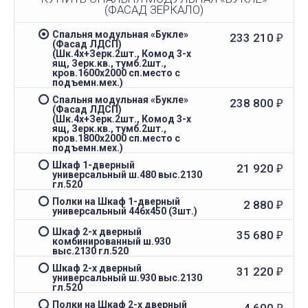
(ФАСАД ЗЕРКАЛО)
Спальня модульная «Букле»
233 210
₽
(Фасад ЛДСП)
(Шк.4х+Зерк.2шт., Комод 3-х
ящ, Зерк.кв., тумб.2шт.,
кров.1600х2000 сп.место с
подъемн.мех.)
Спальня модульная «Букле»
238 800
₽
(Фасад ЛДСП)
(Шк.4х+Зерк.2шт., Комод 3-х
ящ, Зерк.кв., тумб.2шт.,
кров.1800х2000 сп.место с
подъемн.мех.)
Шкаф 1-дверный
21 920
₽
универсальный ш.480 выс.2130
гл.520
Полки на Шкаф 1-дверный
2 880
₽
универсальный 446х450 (3шт.)
Шкаф 2-х дверный
35 680
₽
комбинированный ш.930
выс.2130 гл.520
Шкаф 2-х дверный
31 220
₽
универсальный ш.930 выс.2130
гл.520
Полки на Шкаф 2-х дверный