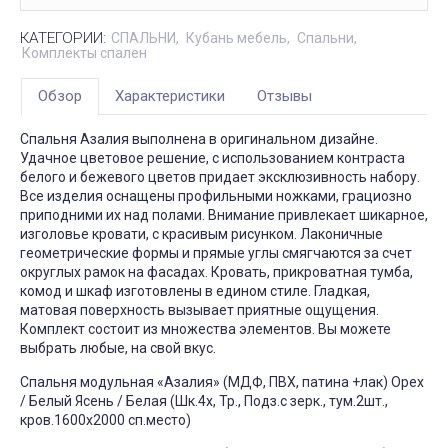
КАТЕГОРИИ:
СПАЛЬНИ
Кубань мебель
Спальни
Комплекты спален
Обзор
Характеристики
Отзывы
Спальня Азалия выполнена в оригинальном дизайне.
Удачное цветовое решение, с использованием контраста
белого и бежевого цветов придает эксклюзивность набору.
Все изделия оснащены профильными ножками, грациозно
приподними их над полами. Внимание привлекает шикарное,
изголовье кровати, с красивым рисунком. Лаконичные
геометрические формы и прямые углы смягчаются за счет
округлых рамок на фасадах. Кровать, прикроватная тумба,
комод и шкаф изготовлены в едином стиле. Гладкая,
матовая поверхность вызывает приятные ощущения.
Комплект состоит из множества элементов. Вы можете
выбрать любые, на свой вкус.
Спальня модульная «Азалия» (МДФ, ПВХ, патина +лак) Орех
/ Белый Ясень / Белая (Шк.4х, Тр., Подз.с зерк., тум.2шт.,
кров.1600х2000 сп.место)