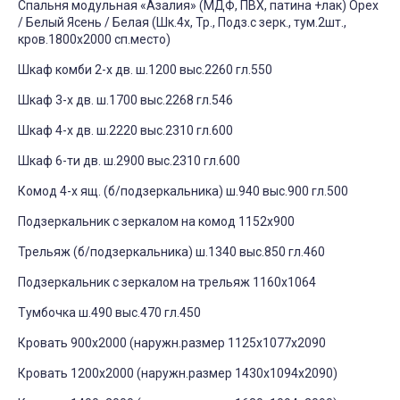
Спальня модульная «Азалия» (МДФ, ПВХ, патина +лак) Орех
/ Белый Ясень / Белая (Шк.4х, Тр., Подз.с зерк., тум.2шт.,
кров.1800х2000 сп.место)
Шкаф комби 2-х дв. ш.1200 выс.2260 гл.550
Шкаф 3-х дв. ш.1700 выс.2268 гл.546
Шкаф 4-х дв. ш.2220 выс.2310 гл.600
Шкаф 6-ти дв. ш.2900 выс.2310 гл.600
Комод 4-х ящ. (б/подзеркальника) ш.940 выс.900 гл.500
Подзеркальник с зеркалом на комод 1152х900
Трельяж (б/подзеркальника) ш.1340 выс.850 гл.460
Подзеркальник с зеркалом на трельяж 1160х1064
Тумбочка ш.490 выс.470 гл.450
Кровать 900x2000 (наружн.размер 1125х1077х2090
Кровать 1200x2000 (наружн.размер 1430х1094х2090)