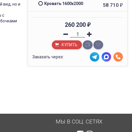
Кровать 1600x2000
 вид, но и
58 710
₽
и
 с
мбочками
260 200
₽
КУПИТЬ
Заказать через:
МЫ В СОЦ. СЕТЯХ