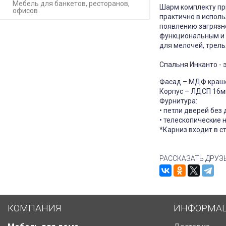
Мебель для банкетов, ресторанов,
Шарм комплекту при
офисов
практично в исполь
появлению загрязн
функциональным и 
для мелочей, трел
Спальня Инканто - 
Фасад – МДФ краш
Корпус – ЛДСП 16
Фурнитура:
• петли дверей без
• телескопические
*Карниз входит в с
РАССКАЗАТЬ ДРУЗ
КОМПАНИЯ
ИНФОРМА