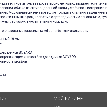
дает мягкое изголовье кровати, оно не только придает эстетичный
зовании-обивка из антивандальной ткани устойчива к истиранию 
ений. Модульная система позволяет создать спальню вашей мечты
практичным шкафом, кроватью с ортопедическим основанием, ту
ьяжем, зеркалом, вместительным комодом.
это очарование классики, комфорт и функциональность.
енный 16 мм
мм
 доводчиков BOYARD.
 направляющие ящиков без доводчиков BOYARD.
тоимость шкафов.
ЬЯМ!
ЦИЯ
МОЙ КАБИНЕТ