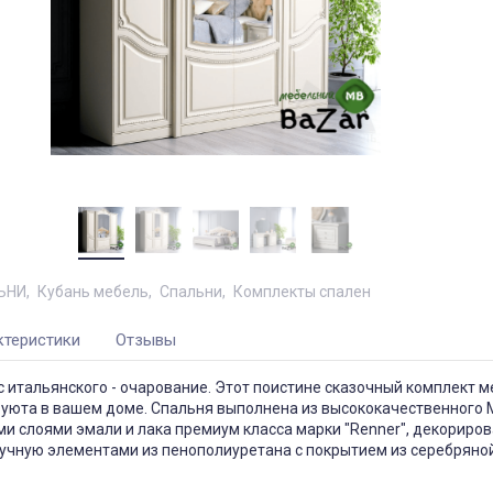
ЬНИ
Кубань мебель
Спальни
Комплекты спален
ктеристики
Отзывы
 с итальянского - очарование. Этот поистине сказочный комплект 
 уюта в вашем доме. Спальня выполнена из высококачественного
и слоями эмали и лака премиум класса марки "Renner", декориро
учную элементами из пенополиуретана с покрытием из серебряной