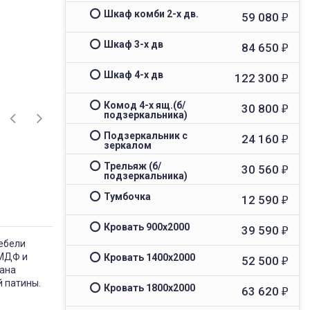
Шкаф комби 2-х дв.
59 080
₽
Шкаф 3-х дв
84 650
₽
Шкаф 4-х дв
122 300
₽
Комод 4-х ящ.(б/
30 800
₽
подзеркальника)
Подзеркальник с
24 160
₽
зеркалом
Трельяж (б/
30 560
₽
подзеркальника)
Тумбочка
12 590
₽
Кровать 900x2000
39 590
₽
мебели
 МДФ и
Кровать 1400x2000
52 500
₽
вана
 патины.
Кровать 1800x2000
63 620
₽